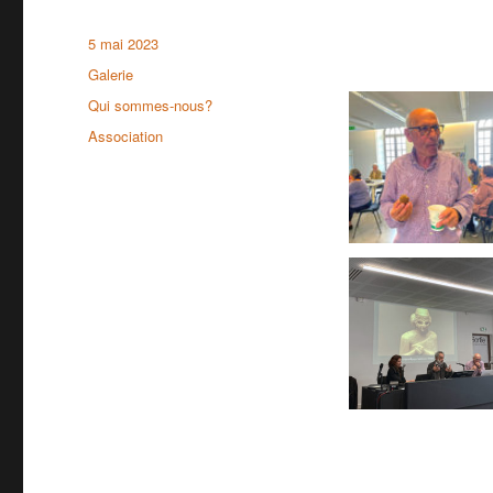
Publié
5 mai 2023
le
Format
Galerie
Catégories
Qui sommes-nous?
Étiquettes
Association