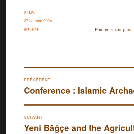
Auteur
AFDA
Publié
27 octobre 2024
le
Catégories
actualité
Pour en savoir plus
Navigation
PRÉCÉDENT
de
Conference : Islamic Arch
Publication
précédente :
l’article
SUIVANT
Yeni Bāġçe and the Agricult
Publication