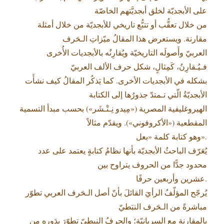
على الأبجديّة لخلق أبجديَّتهم الخاصّة
من خلال تعقُّب أو تتبُّع تاريخي للأبجديّة من خلال أمثلة
مقارنة. ويستعرض هذا المقالُ ميّزاتِ الـحَرف
العربيّ وأَصولَه التاريخيّة ويُقارِنُه بالأبجديات الأُخرى
فـيُـقارِنُ، كَمِثالٍ، شكل حرف الألف العربيّ
بشكله في الأبجديات الأخرى. كما يَذكُر المقالُ كيف نشأَت
الأبجديّةُ الّتي تـمتدّ جذورُها إلى الكتابة
الهيروغليفية المصرية («مِيدو نِـتْـشَر») بحسب مبدأ التسمية
المقطعية («الأكروفوني»). ويقدّم مثالاً
وهو كتابة كلمة «بعل».
يُعَرّف الباحثُ الأبجديّة بأنها نظامُ كتابةٍ يعتمد على عدد
محدود جدًّا من الحروف يتراوح بين
عشرين وأربعين حرفًا.
يُرجّح المؤلّفُ الرأيَ القائلَ بأنّ أصل الـحَرف العربي تطوّر
مباشرةً من الـحَرف النبَطيّ
بالمقارنة مع السريانيّة؛ والحرفُ النبطيّ تطوّرَ بدَورِه من