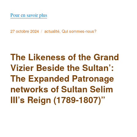
Pour en savoir plus
Publié
27 octobre 2024
Catégories
actualité
,
Qui sommes-nous?
le
The Likeness of the Grand
Vizier Beside the Sultan’:
The Expanded Patronage
networks of Sultan Selim
III’s Reign (1789-1807)”