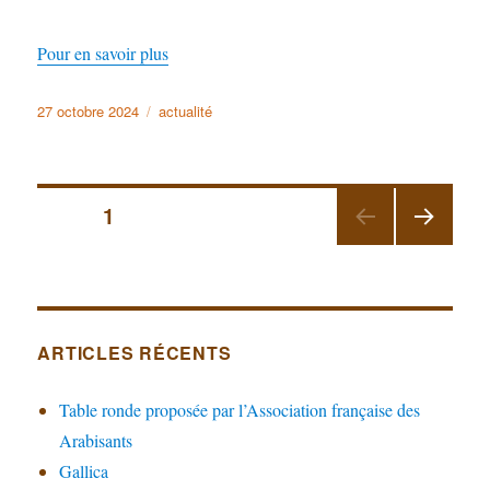
Pour en savoir plus
Publié
27 octobre 2024
Catégories
actualité
le
Pagination
PAGE
1
PAGE
des
SUIV
ANT
publications
E
ARTICLES RÉCENTS
Table ronde proposée par l’Association française des
Arabisants
Gallica