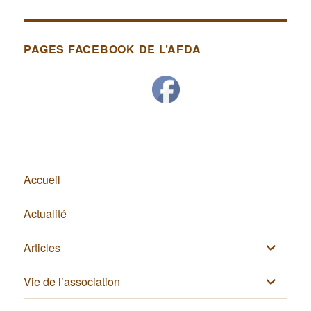
PAGES FACEBOOK DE L’AFDA
Accueil
Actualité
ouvrir
Articles
le
sous-
menu
ouvrir
Vie de l’association
le
sous-